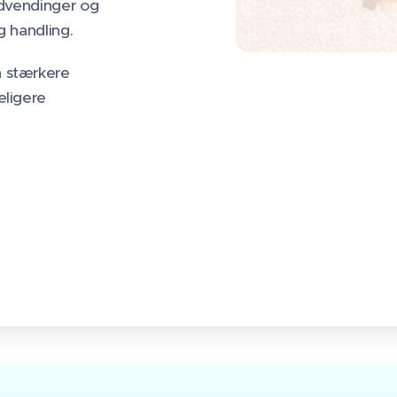
ndvendinger og
g handling.
n stærkere
eligere