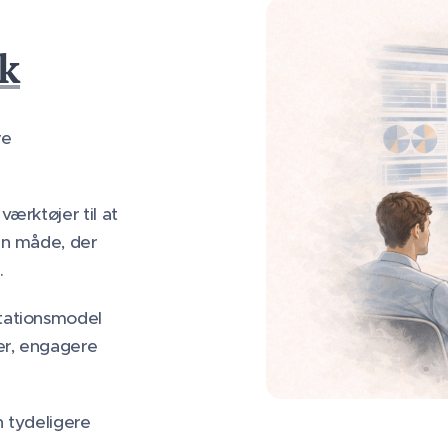
k
re
ærktøjer til at
en måde, der
.
tationsmodel
er, engagere
 tydeligere