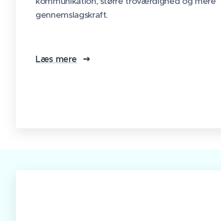
kommunikation, større troværdighed og mere
gennemslagskraft.
Læs mere