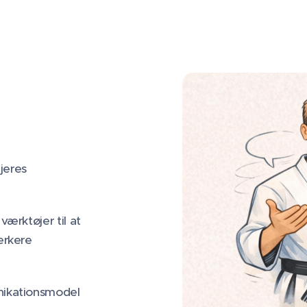
jeres
ærktøjer til at
ærkere
nikationsmodel